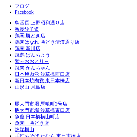
ブログ
Facebook
鳥番長 上野昭和通り店
番長餃子道
鶏鬨 勝どき店
鶏鬨はなれ 勝どき清澄通り店
鶏鬨 新川店
焼鶏 ばんちょう
鷲～おおとり～
焼肉 がんちゃん
日本焼肉党 浅草橋西口店
新日本焼肉党 東日本橋店
山形山 月島店
豚大門市場 馬喰町2号店
豚大門市場 浅草橋東口店
魚釜 日本橋横山町店
魚鬨 勝どき店
炉端横山
手打ちそば たむら 東日本橋店