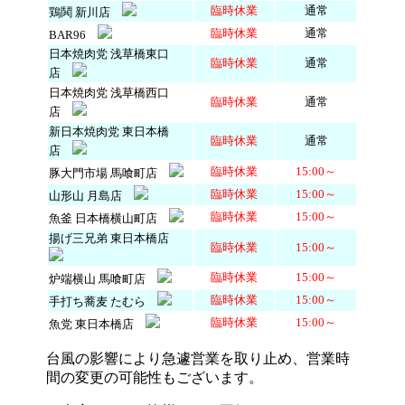
臨時休業
通常
鶏鬨 新川店
臨時休業
通常
BAR96
日本焼肉党 浅草橋東口
臨時休業
通常
店
日本焼肉党 浅草橋西口
臨時休業
通常
店
新日本焼肉党 東日本橋
臨時休業
通常
店
臨時休業
15:00～
豚大門市場 馬喰町店
臨時休業
15:00～
山形山 月島店
臨時休業
15:00～
魚釜 日本橋横山町店
揚げ三兄弟 東日本橋店
臨時休業
15:00～
臨時休業
15:00～
炉端横山 馬喰町店
臨時休業
15:00～
手打ち蕎麦 たむら
臨時休業
15:00～
魚党 東日本橋店
台風の影響により急遽営業を取り止め、営業時
間の変更の可能性もございます。