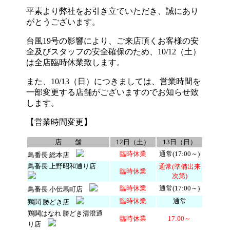
平素より弊社をお引き立ていただき、誠にあり
がとうございます。
台風19号の影響により、ご来店頂くお客様の安
全及びスタッフの安全確保のため、10/12（土）
は全店臨時休業致します。
また、10/13（日）につきましては、営業時間を
一部変更する店舗がございますのでお知らせ致
します。
【営業時間変更】
店 舗
12日（土）
13日（日）
臨時休業
通常(17:00～)
鳥番長 総本店
鳥番長 上野昭和通り店
通常(準備出来
臨時休業
次第)
臨時休業
通常(17:00～)
鳥番長 小伝馬町店
臨時休業
通常
鶏鬨 勝どき店
鶏鬨はなれ 勝どき清澄通
臨時休業
17:00～
り店