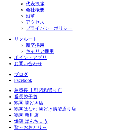
代表挨拶
会社概要
沿革
アクセス
プライバシーポリシー
リクルート
新卒採用
キャリア採用
ポイントアプリ
お問い合わせ
ブログ
Facebook
鳥番長 上野昭和通り店
番長餃子道
鶏鬨 勝どき店
鶏鬨はなれ 勝どき清澄通り店
鶏鬨 新川店
焼鶏 ばんちょう
鷲～おおとり～