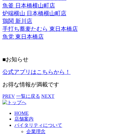
魚釜 日本橋横山町店
炉端横山 日本橋横山町店
鶏鬨 新川店
手打ち蕎麦たむら 東日本橋店
魚党 東日本橋店
■お知らせ
公式アプリはこちらから！
お得な情報が満載です
PREV
一覧に戻る
NEXT
HOME
店舗案内
バイタリティについて
企業理念