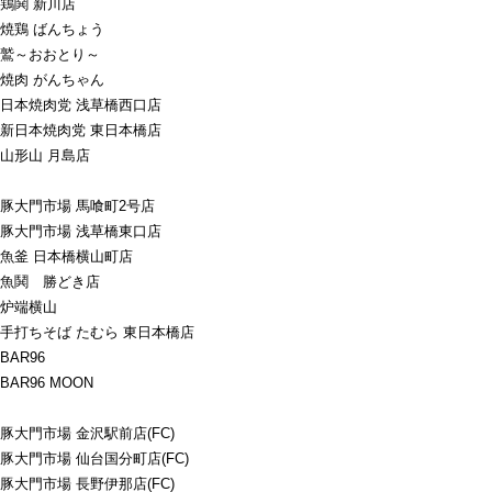
鶏鬨 新川店
焼鶏 ばんちょう
鷲～おおとり～
焼肉 がんちゃん
日本焼肉党 浅草橋西口店
新日本焼肉党 東日本橋店
山形山 月島店
豚大門市場 馬喰町2号店
豚大門市場 浅草橋東口店
魚釜 日本橋横山町店
魚鬨 勝どき店
炉端横山
手打ちそば たむら 東日本橋店
BAR96
BAR96 MOON
豚大門市場 金沢駅前店(FC)
豚大門市場 仙台国分町店(FC)
豚大門市場 長野伊那店(FC)