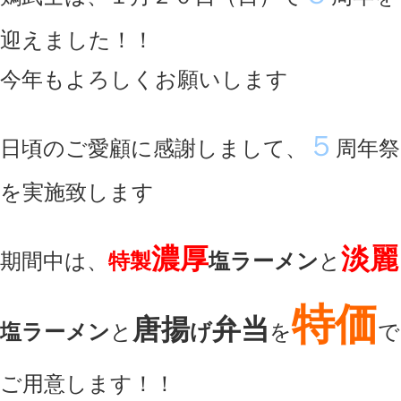
迎えました！！
今年もよろしくお願いします
５
日頃のご愛顧に感謝しまして、
周年祭
を実施致します
濃厚
淡麗
期間中は、
特製
塩ラーメン
と
特価
唐揚
弁当
塩ラーメン
と
げ
を
で
ご用意します！！