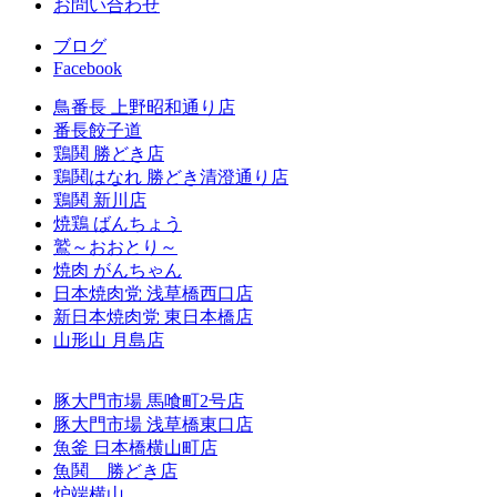
お問い合わせ
ブログ
Facebook
鳥番長 上野昭和通り店
番長餃子道
鶏鬨 勝どき店
鶏鬨はなれ 勝どき清澄通り店
鶏鬨 新川店
焼鶏 ばんちょう
鷲～おおとり～
焼肉 がんちゃん
日本焼肉党 浅草橋西口店
新日本焼肉党 東日本橋店
山形山 月島店
豚大門市場 馬喰町2号店
豚大門市場 浅草橋東口店
魚釜 日本橋横山町店
魚鬨 勝どき店
炉端横山