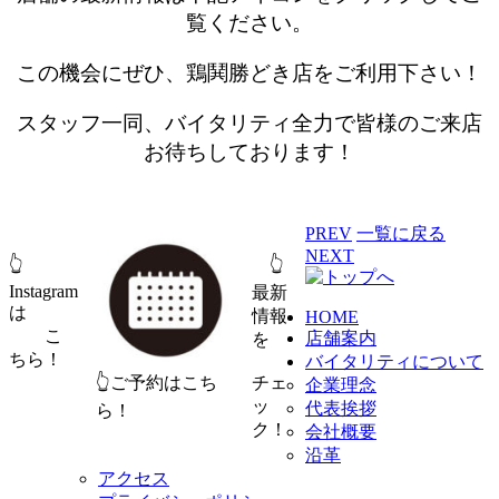
覧ください。
この機会にぜひ、鶏鬨勝どき店をご利用下さい！
スタッフ一同、バイタリティ全力で皆様のご来店
お待ちしております！
PREV
一覧に戻る
NEXT
👆
👆
Instagram
最新
は
情報
HOME
こ
店舗案内
を
ちら！
バイタリティについて
👆ご予約はこち
チェ
企業理念
ッ
代表挨拶
ら！
ク！
会社概要
沿革
アクセス