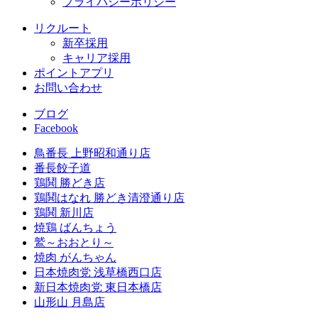
プライバシーポリシー
リクルート
新卒採用
キャリア採用
ポイントアプリ
お問い合わせ
ブログ
Facebook
鳥番長 上野昭和通り店
番長餃子道
鶏鬨 勝どき店
鶏鬨はなれ 勝どき清澄通り店
鶏鬨 新川店
焼鶏 ばんちょう
鷲～おおとり～
焼肉 がんちゃん
日本焼肉党 浅草橋西口店
新日本焼肉党 東日本橋店
山形山 月島店